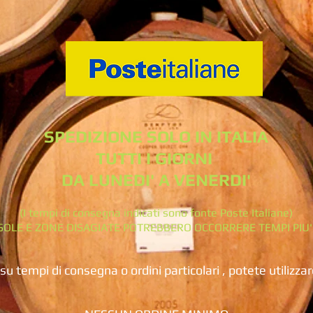
SPEDIZIONE SOLO IN ITALIA
TUTTI I GIORNI
DA LUNEDI' A VENERDI'
(I tempi di consegna indicati sono fonte Poste Italiane)
ISOLE E ZONE DISAGIATE POTREBBERO OCCORRERE TEMPI PIU
su tempi di consegna o ordini particolari , potete utilizz