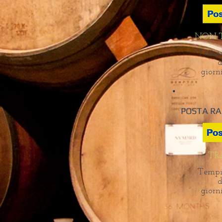
NON T
Tempi
d
giorn
POSTA R
TRA
Tempi
d
giorn