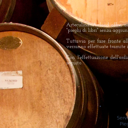
ArteculinariA.cloud offre, ai
"pieghi di libri" senza aggiun
Tuttavia per fare fronte al
verranno effettuate tramite i 
Con l'effettuazione dell'ord
seguito.
Servi
Pieg