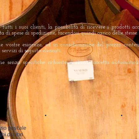
 tutti i suoi clienti, la possibilità di ricevere i prodotti ac
ta di spese di spedizione, facendosi quindi carico delle stesse.
le vostre esigenze, ed in considerazione del prezzo conten
servizi di seguito elencati.
ine senza specifiche richieste il cliente accetta automati
zio postale
hi di Libri