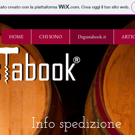
tato creato con la piattaforma
.com
. Crea oggi il tuo sito web.
HOME
CHI SONO
Degustabook.it
ARTIC
Info spedizione