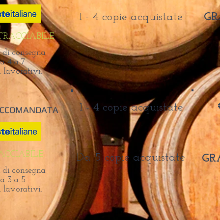
1 - 4 copie acquistate
GR
RACCIABILE
 di consegna
a 4 a 7
i lavorativi.
1 - 4 copie acquistate
ACCOMANDATA
CCIABILE
Da 5 copie acquistate
GR
 di consegna
a 3 a 5
i lavorativi.