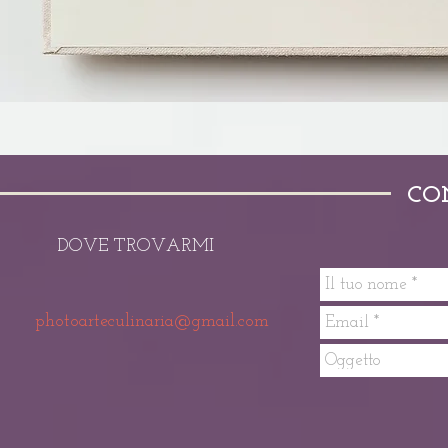
CO
DOVE TROVARMI
photoarteculinaria@gmail.com